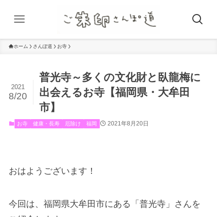
ホーム
さんぽ道
お寺
普光寺～多くの文化財と臥龍梅に
2021
出会えるお寺【福岡県・大牟田
8/20
市】
2021年8月20日
お寺
健康・長寿
厄除け
福岡
おはようございます！
今回は、福岡県大牟田市にある「普光寺」さんを