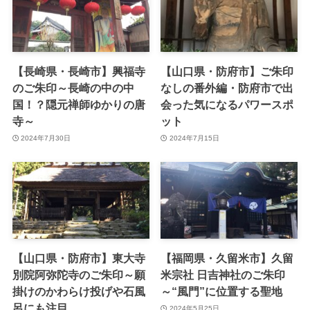
【長崎県・長崎市】興福寺
【山口県・防府市】ご朱印
のご朱印～長崎の中の中
なしの番外編・防府市で出
国！？隠元禅師ゆかりの唐
会った気になるパワースポ
寺～
ット
2024年7月30日
2024年7月15日
【山口県・防府市】東大寺
【福岡県・久留米市】久留
別院阿弥陀寺のご朱印～願
米宗社 日吉神社のご朱印
掛けのかわらけ投げや石風
～“風門”に位置する聖地
呂にも注目
2024年5月25日