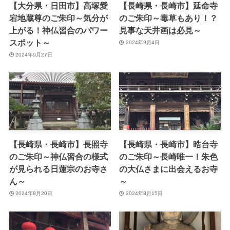
【大分県・日田市】高塚愛
【長崎県・長崎市】延命寺
宕地蔵尊のご朱印～気分が
のご朱印～毒草もあり！？
上がる！神仏習合のパワー
見事な天井画は必見～
スポット～
2024年9月4日
2024年9月27日
【長崎県・長崎市】長照寺
【長崎県・長崎市】晧台寺
のご朱印～神仏習合の様式
のご朱印～長崎唯一！朱色
が見られる日蓮宗のお寺さ
の大仏さまに出会えるお寺
ん～
～
2024年8月20日
2024年8月15日