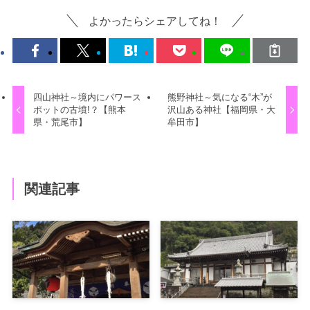
よかったらシェアしてね！
四山神社～境内にパワース
熊野神社～気になる“木”が
ポットの古墳!？【熊本
沢山ある神社【福岡県・大
県・荒尾市】
牟田市】
関連記事