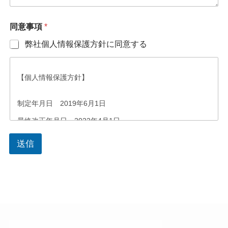
同意事項
*
弊社個人情報保護方針に同意する
【個人情報保護方針】
制定年月日 2019年6月1日
最終改正年月日 2022年4月1日
篠原製本株式会社
送信
代表取締役社長 篠原 寛道
当社は、当社が取り扱う全ての個人情報の保護について、社
会的使命を十分に認識し、本人の権利の保護、個人情報に関
する法規制等を遵守します。また、以下に示す方針を具現化
するための個人情報保護マネジメントシステムを構築し、最
新のＩＴ技術の動向、社会的要請の変化、経営環境の変動等