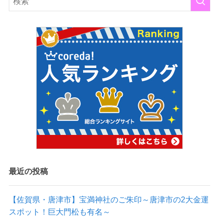
最近の投稿
【佐賀県・唐津市】宝満神社のご朱印～唐津市の2大金運
スポット！巨大門松も有名～