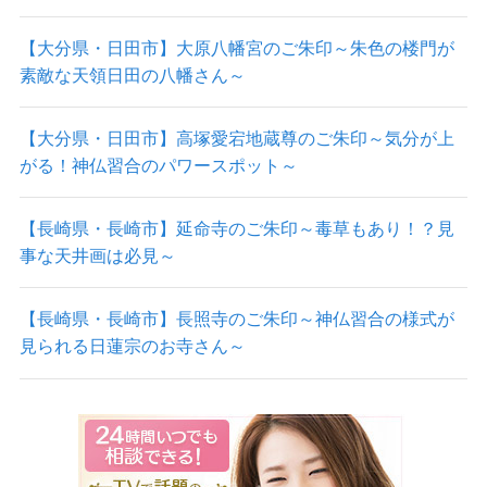
【大分県・日田市】大原八幡宮のご朱印～朱色の楼門が
素敵な天領日田の八幡さん～
【大分県・日田市】高塚愛宕地蔵尊のご朱印～気分が上
がる！神仏習合のパワースポット～
【長崎県・長崎市】延命寺のご朱印～毒草もあり！？見
事な天井画は必見～
【長崎県・長崎市】長照寺のご朱印～神仏習合の様式が
見られる日蓮宗のお寺さん～