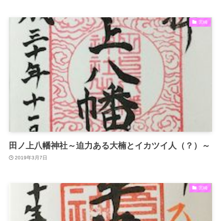
宮崎
田ノ上八幡神社～迫力ある大楠とイカツイ人（？）～
2019年3月7日
宮崎