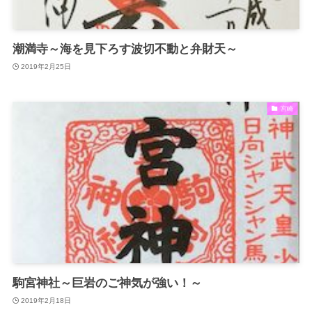
潮満寺～海を見下ろす波切不動と弁財天～
2019年2月25日
宮崎
駒宮神社～巨岩のご神気が強い！～
2019年2月18日