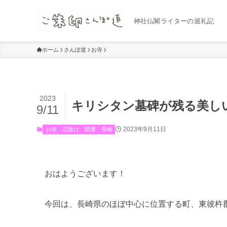
神社仏閣ライターの巡礼記
ホーム
さんぽ道
お寺
2023
キリシタン墓碑が残る美し
9/11
2023年9月11日
お寺
厄除け
開運
長崎
おはようございます！
今回は、長崎県のほぼ中心に位置する町、東彼杵