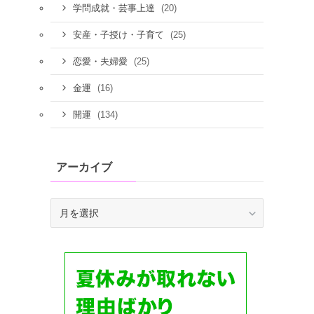
(20)
学問成就・芸事上達
(25)
安産・子授け・子育て
(25)
恋愛・夫婦愛
(16)
金運
(134)
開運
アーカイブ
ア
ー
カ
イ
ブ