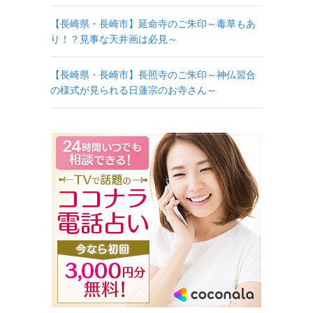
【長崎県・長崎市】延命寺のご朱印～毒草もあ
り！？見事な天井画は必見～
【長崎県・長崎市】長照寺のご朱印～神仏習合
の様式が見られる日蓮宗のお寺さん～