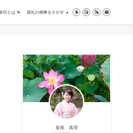
朱印とは？
巡礼の相棒をさがす
柴尾 真理