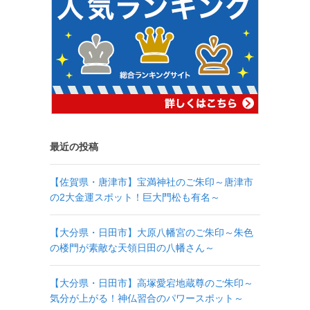
最近の投稿
【佐賀県・唐津市】宝満神社のご朱印～唐津市
の2大金運スポット！巨大門松も有名～
【大分県・日田市】大原八幡宮のご朱印～朱色
の楼門が素敵な天領日田の八幡さん～
【大分県・日田市】高塚愛宕地蔵尊のご朱印～
気分が上がる！神仏習合のパワースポット～