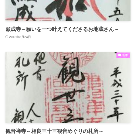
願成寺～願いを一つ叶えてくださるお地蔵さん～
2018年8月24日
熊本
観音禅寺～相良三十三観音めぐりの札所～