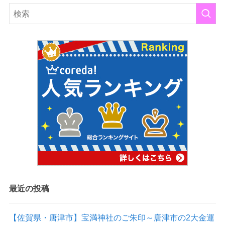
最近の投稿
【佐賀県・唐津市】宝満神社のご朱印～唐津市の2大金運