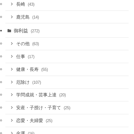
長崎
(43)
鹿児島
(14)
御利益
(272)
その他
(63)
仕事
(17)
健康・長寿
(55)
厄除け
(107)
学問成就・芸事上達
(20)
安産・子授け・子育て
(25)
恋愛・夫婦愛
(25)
金運
(16)