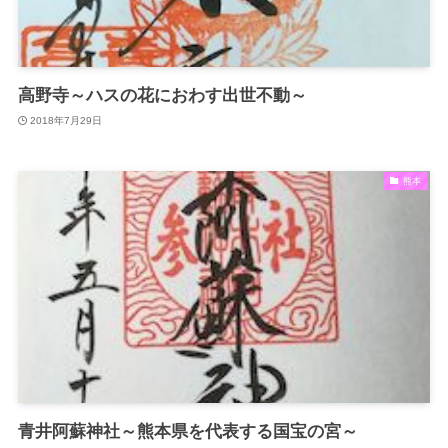
高野寺～ハスの花におわす出世不動～
2018年7月29日
熊本
青井阿蘇神社～熊本県を代表する国宝の宮～