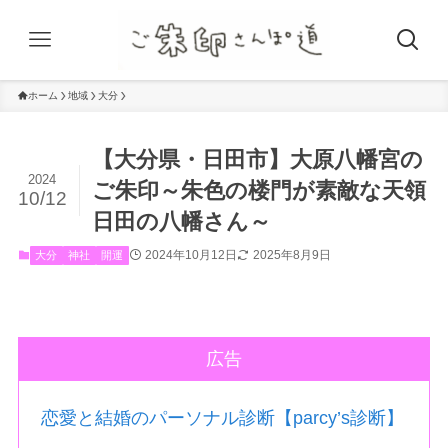
ホーム
地域
大分
【大分県・日田市】大原八幡宮の
2024
ご朱印～朱色の楼門が素敵な天領
10/12
日田の八幡さん～
2024年10月12日
2025年8月9日
大分
神社
開運
広告
恋愛と結婚のパーソナル診断【parcy’s診断】