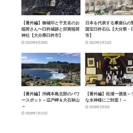
【番外編】御城印と干支名のお
日本を代表する摩崖仏の
稲荷さん〜臼杵城跡と卯寅稲荷
国宝臼杵石仏【大分県・
神社【大分県臼杵市】
市】
2023年6月30日
2023年3月13日
【番外編】沖縄本島北部のパワ
【番外編】松浦一酒造～
ースポット～辺戸岬＆大石林山
な水神様にご対面！～
～
2018年3月9日
2018年7月12日