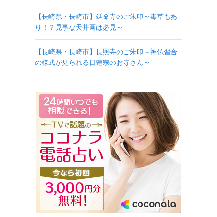
【長崎県・長崎市】延命寺のご朱印～毒草もあ
り！？見事な天井画は必見～
【長崎県・長崎市】長照寺のご朱印～神仏習合
の様式が見られる日蓮宗のお寺さん～