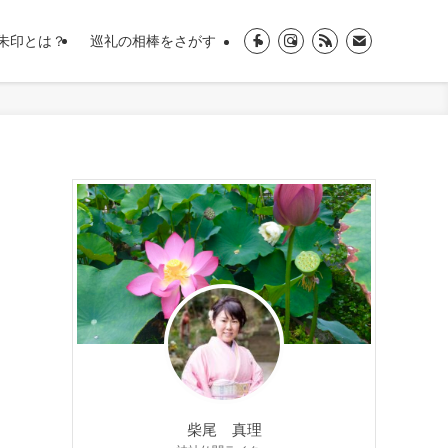
朱印とは？
巡礼の相棒をさがす
柴尾 真理