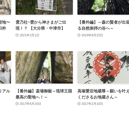
聖地〜
雲乃社~雲から神さまがご出
【番外編】～森の賢者が出
臼杵
現！？ 【大分県・中津市】
る自然崇拝の谷へ～
2021年3月1日
2019年8月23日
リアル
【番外編】斎場御嶽～琉球王国
高塚愛宕地蔵尊～願いを叶
最高の聖地へ！～
くださるお地蔵さん～
2017年6月15日
2017年2月10日