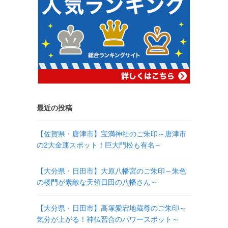
最近の投稿
【佐賀県・唐津市】宝満神社のご朱印～唐津市
の2大金運スポット！巨大門松も有名～
【大分県・日田市】大原八幡宮のご朱印～朱色
の楼門が素敵な天領日田の八幡さん～
【大分県・日田市】高塚愛宕地蔵尊のご朱印～
気分が上がる！神仏習合のパワースポット～