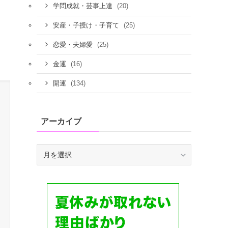
(20)
学問成就・芸事上達
(25)
安産・子授け・子育て
(25)
恋愛・夫婦愛
(16)
金運
(134)
開運
アーカイブ
ア
ー
カ
イ
ブ