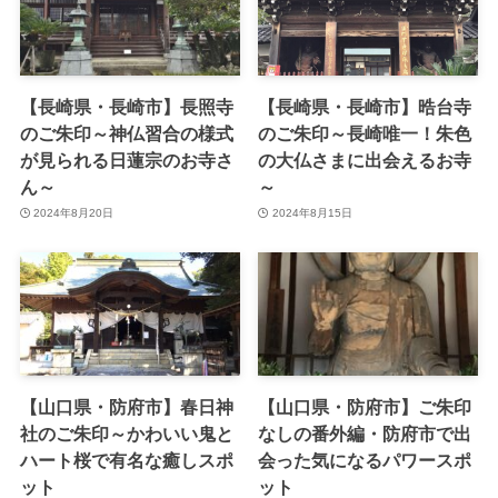
【長崎県・長崎市】長照寺
【長崎県・長崎市】晧台寺
のご朱印～神仏習合の様式
のご朱印～長崎唯一！朱色
が見られる日蓮宗のお寺さ
の大仏さまに出会えるお寺
ん～
～
2024年8月20日
2024年8月15日
【山口県・防府市】春日神
【山口県・防府市】ご朱印
社のご朱印～かわいい鬼と
なしの番外編・防府市で出
ハート桜で有名な癒しスポ
会った気になるパワースポ
ット
ット