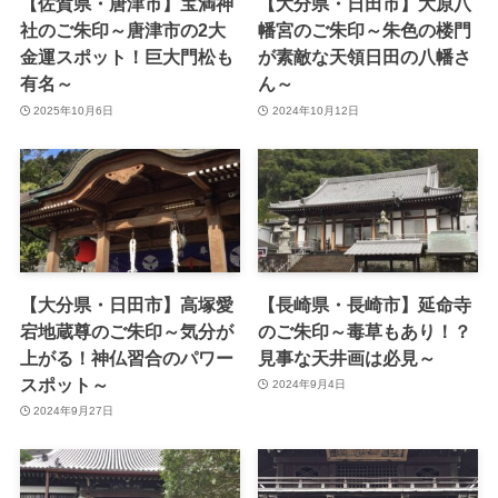
【佐賀県・唐津市】宝満神
【大分県・日田市】大原八
社のご朱印～唐津市の2大
幡宮のご朱印～朱色の楼門
金運スポット！巨大門松も
が素敵な天領日田の八幡さ
有名～
ん～
2025年10月6日
2024年10月12日
【大分県・日田市】高塚愛
【長崎県・長崎市】延命寺
宕地蔵尊のご朱印～気分が
のご朱印～毒草もあり！？
上がる！神仏習合のパワー
見事な天井画は必見～
スポット～
2024年9月4日
2024年9月27日