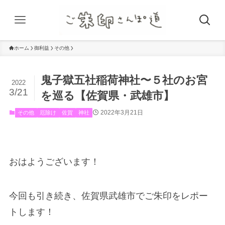
ホーム
御利益
その他
鬼子獄五社稲荷神社〜５社のお宮
2022
3/21
を巡る【佐賀県・武雄市】
2022年3月21日
その他
厄除け
佐賀
神社
おはようございます！
今回も引き続き、佐賀県武雄市でご朱印をレポー
トします！