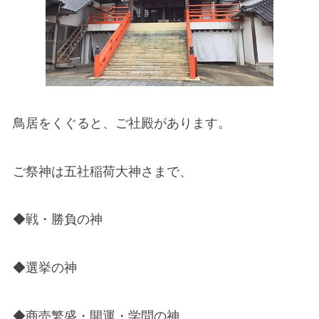
鳥居をくぐると、ご社殿があります。
ご祭神は五社稲荷大神さまで、
◆戦・勝負の神
◆選挙の神
◆商売繁盛・開運・学問の神