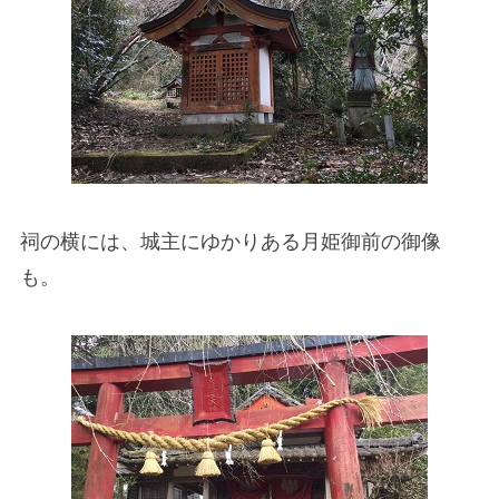
祠の横には、城主にゆかりある月姫御前の御像
も。