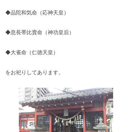
◆品陀和気命（応神天皇）
◆息長帯比賣命（神功皇后）
◆大雀命（仁徳天皇）
をお祀りしてあります。