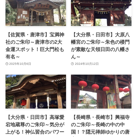
【佐賀県・唐津市】宝満神
【大分県・日田市】大原八
社のご朱印～唐津市の2大
幡宮のご朱印～朱色の楼門
金運スポット！巨大門松も
が素敵な天領日田の八幡さ
有名～
ん～
2025年10月6日
2024年10月12日
【大分県・日田市】高塚愛
【長崎県・長崎市】興福寺
宕地蔵尊のご朱印～気分が
のご朱印～長崎の中の中
上がる！神仏習合のパワー
国！？隠元禅師ゆかりの唐