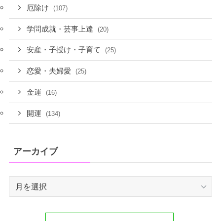
厄除け
(107)
学問成就・芸事上達
(20)
安産・子授け・子育て
(25)
恋愛・夫婦愛
(25)
金運
(16)
開運
(134)
アーカイブ
ア
ー
カ
イ