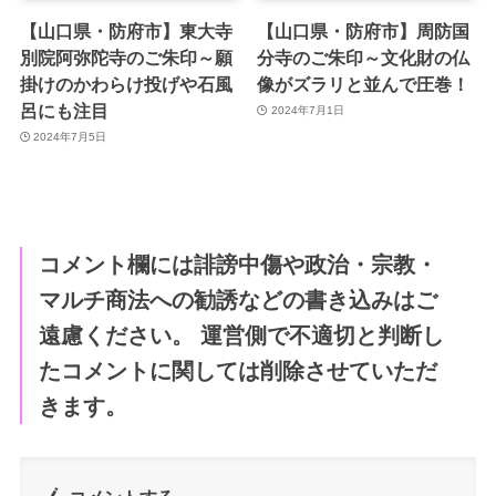
【山口県・防府市】東大寺
【山口県・防府市】周防国
別院阿弥陀寺のご朱印～願
分寺のご朱印～文化財の仏
掛けのかわらけ投げや石風
像がズラリと並んで圧巻！
呂にも注目
2024年7月1日
2024年7月5日
コメント欄には誹謗中傷や政治・宗教・
マルチ商法への勧誘などの書き込みはご
遠慮ください。 運営側で不適切と判断し
たコメントに関しては削除させていただ
きます。