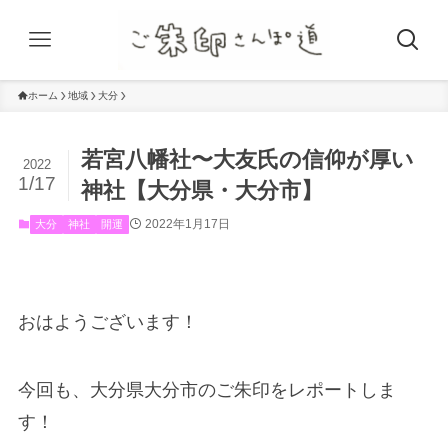
ホーム
地域
大分
若宮八幡社〜大友氏の信仰が厚い
2022
1/17
神社【大分県・大分市】
2022年1月17日
大分
神社
開運
おはようございます！
今回も、大分県大分市のご朱印をレポートしま
す！