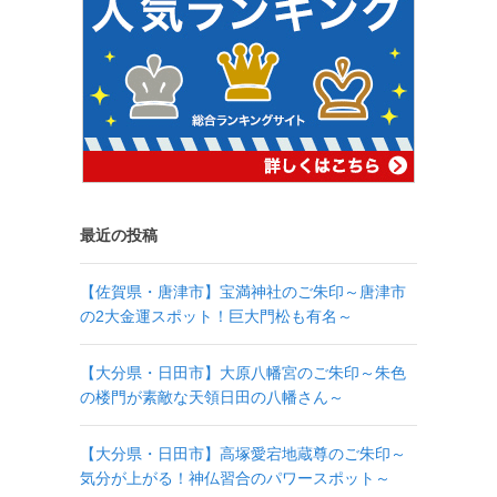
最近の投稿
【佐賀県・唐津市】宝満神社のご朱印～唐津市
の2大金運スポット！巨大門松も有名～
【大分県・日田市】大原八幡宮のご朱印～朱色
の楼門が素敵な天領日田の八幡さん～
【大分県・日田市】高塚愛宕地蔵尊のご朱印～
気分が上がる！神仏習合のパワースポット～