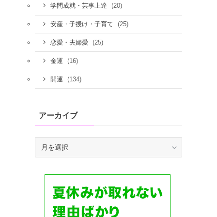
(20)
学問成就・芸事上達
(25)
安産・子授け・子育て
(25)
恋愛・夫婦愛
(16)
金運
(134)
開運
アーカイブ
ア
ー
カ
イ
ブ