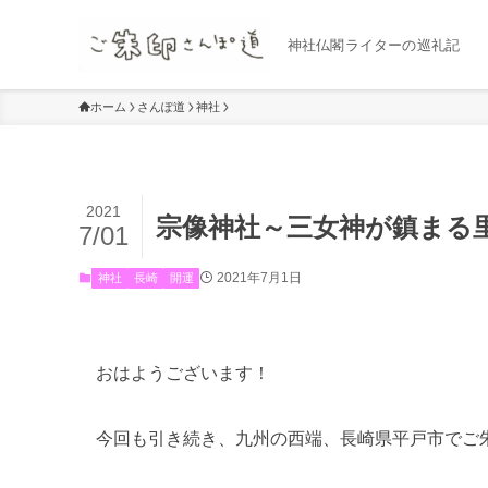
神社仏閣ライターの巡礼記
ホーム
さんぽ道
神社
2021
宗像神社～三女神が鎮まる
7/01
2021年7月1日
神社
長崎
開運
おはようございます！
今回も引き続き、九州の西端、長崎県平戸市でご