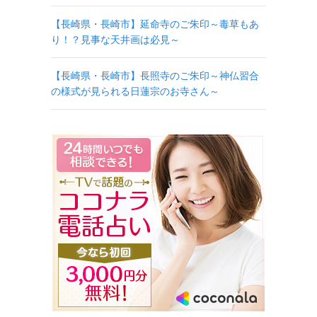
【長崎県・長崎市】延命寺のご朱印～毒草もあ
り！？見事な天井画は必見～
【長崎県・長崎市】長照寺のご朱印～神仏習合
の様式が見られる日蓮宗のお寺さん～