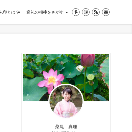
朱印とは？
巡礼の相棒をさがす
柴尾 真理